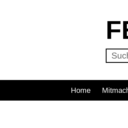
F
Home
Mitmac