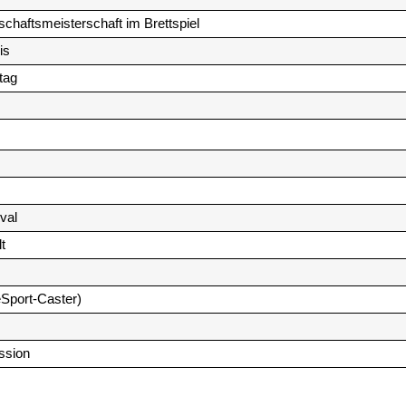
haftsmeisterschaft im Brettspiel
is
tag
val
t
eSport-Caster)
ssion