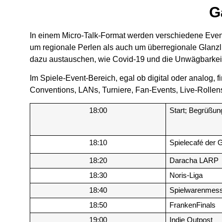
G
In einem Micro-Talk-Format werden verschiedene Events
um regionale Perlen als auch um überregionale Glanzlic
dazu austauschen, wie Covid-19 und die Unwägbarkeit
Im Spiele-Event-Bereich, egal ob digital oder analog, 
Conventions, LANs, Turniere, Fan-Events, Live-Rollens
18:00
Start; Begrüßun
18:10
Spielecafé der 
18:20
Daracha LARP
18:30
Noris-Liga
18:40
Spielwarenmes
18:50
FrankenFinals
19:00
Indie Outpost