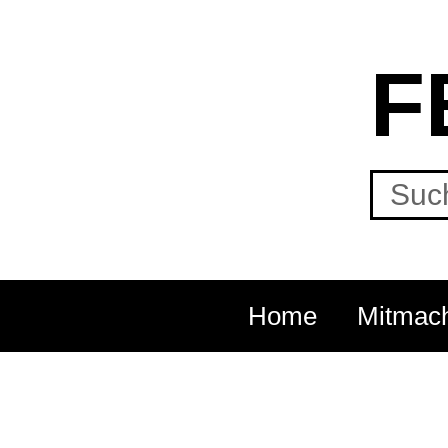
F
Home
Mitmac