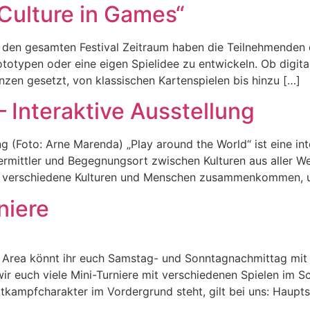
ulture in Games“
en gesamten Festival Zeitraum haben die Teilnehmenden d
otypen oder eine eigen Spielidee zu entwickeln. Ob digital 
enzen gesetzt, von klassischen Kartenspielen bis hinzu […]
– Interaktive Ausstellung
ng (Foto: Arne Marenda) „Play around the World“ ist eine in
Vermittler und Begegnungsort zwischen Kulturen aus aller Welt
 dem verschiedene Kulturen und Menschen zusammenkommen,
niere
rt Area könnt ihr euch Samstag- und Sonntagnachmittag mit
ir euch viele Mini-Turniere mit verschiedenen Spielen im S
kampfcharakter im Vordergrund steht, gilt bei uns: Haupts