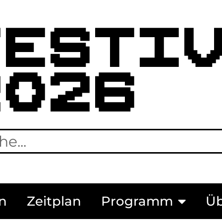
FESTI
2026
n
Zeitplan
Programm
Üb