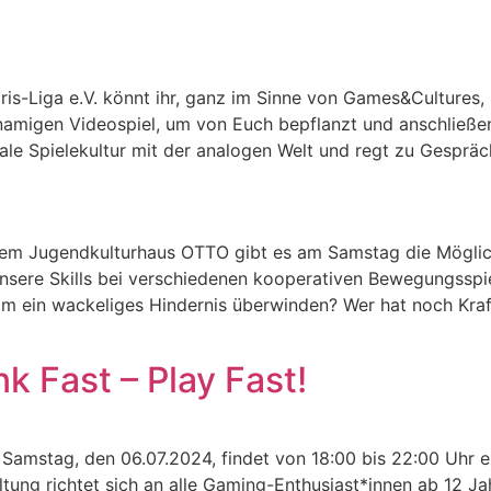
-Liga e.V. könnt ihr, ganz im Sinne von Games&Cultures, 
amigen Videospiel, um von Euch bepflanzt und anschließe
le Spielekultur mit der analogen Welt und regt zu Gespräc
dem Jugendkulturhaus OTTO gibt es am Samstag die Möglich
nsere Skills bei verschiedenen kooperativen Bewegungsspi
m ein wackeliges Hindernis überwinden? Wer hat noch Kra
 Fast – Play Fast!
 Samstag, den 06.07.2024, findet von 18:00 bis 22:00 Uhr 
tung richtet sich an alle Gaming-Enthusiast*innen ab 12 Ja